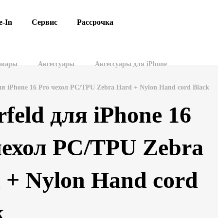
e-In
Сервис
Рассрочка
овары
Аксессуары
Аксессуары для iPhone
ля iPhone 16 Pro чехол PC/TPU Zebra Hard + Nylon Hand cord Black
rfeld для iPhone 16
чехол PC/TPU Zebra
 + Nylon Hand cord
k