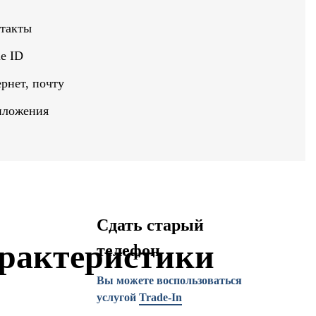
нтакты
e ID
рнет, почту
иложения
Сдать старый
рактеристики
телефон
Вы можете воспользоваться
услугой
Trade-In