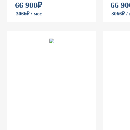
66 900
₽
66 90
3066₽ / мес
3066₽ /