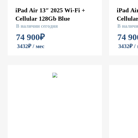
iPad Air 13″ 2025 Wi-Fi +
iPad Ai
Cellular 128Gb Blue
Cellula
В наличии сегодня
В наличи
74 900
₽
74 90
3432₽ / мес
3432₽ /