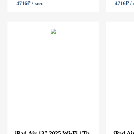
4716₽ / мес
4716₽ /
iPad Air 13″ 2025 Wi-Fi 1Tb
iPad Ai