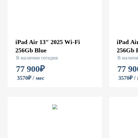
iPad Air 13″ 2025 Wi-Fi
iPad Ai
256Gb Blue
256Gb 
В наличии сегодня
В наличи
77 900
₽
77 90
3570₽ / мес
3570₽ /