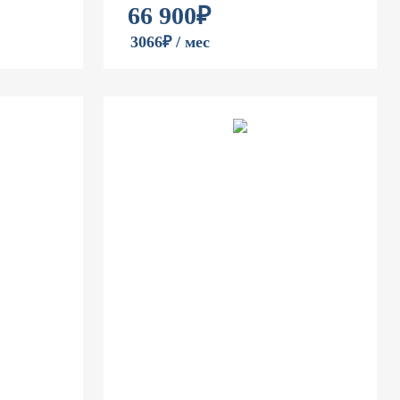
66 900
₽
3066₽ / мес