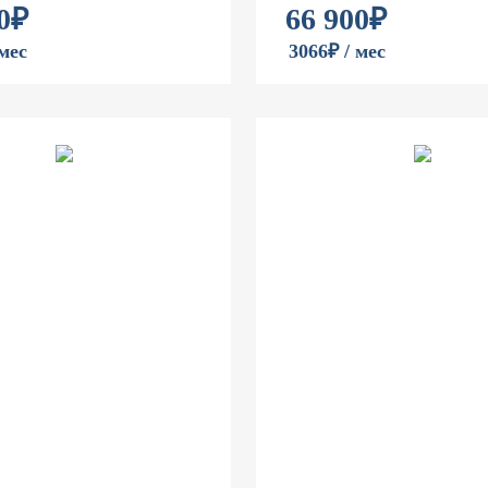
0
₽
66 900
₽
 мес
3066₽ / мес