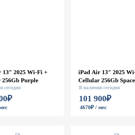
r 13″ 2025 Wi-Fi +
iPad Air 13″ 2025 Wi
r 256Gb Purple
Cellular 256Gb Spac
и сегодня
В наличии сегодня
00
₽
101 900
₽
 мес
4670₽ / мес