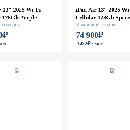
r 13″ 2025 Wi-Fi +
iPad Air 13″ 2025 Wi
r 128Gb Purple
Cellular 128Gb Spac
и сегодня
В наличии сегодня
0
₽
74 900
₽
 мес
3432₽ / мес