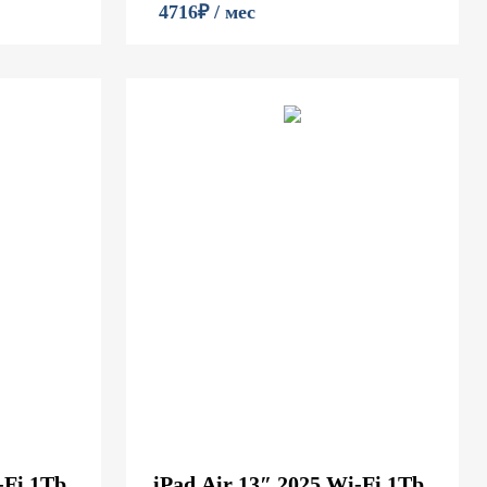
4716₽ / мес
-Fi 1Tb
iPad Air 13″ 2025 Wi-Fi 1Tb