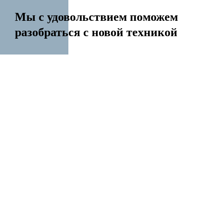
Мы с удовольствием поможем
разобраться с новой техникой
14 лет на рынке
Перенесем контакты Создадим Apple ID
Разблокируем iPhone Переустановим Mac OS
Все услуги