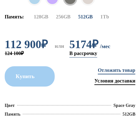
Память:
128GB
256GB
512GB
1Tb
112 900
₽
5174₽
или
/мес
124 100₽
В рассрочку
Отложить товар
Купить
Условия доставки
Цвет
Space Gray
Память
512GB