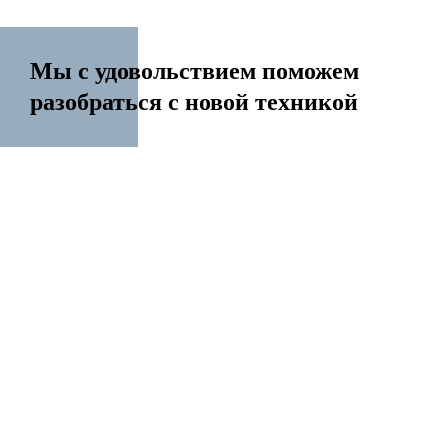
Мы с удовольствием поможем
разобраться с новой техникой
14 лет на рынке
Перенесем контакты Создадим Apple ID
Разблокируем iPhone Переустановим Mac OS
Все услуги