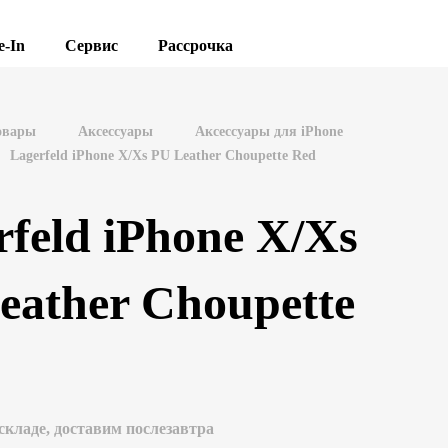
e-In
Сервис
Рассрочка
овары
Аксессуары
Аксессуары для iPhone
Lagerfeld iPhone X/Xs PU Leather Choupette Red
rfeld iPhone X/Xs
eather Choupette
складе, доставим послезавтра