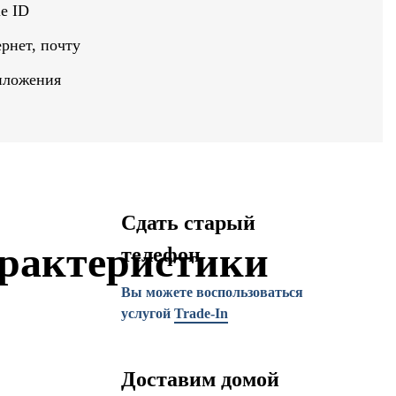
e ID
рнет, почту
иложения
Сдать старый
рактеристики
телефон
Вы можете воспользоваться
услугой
Trade-In
Доставим домой