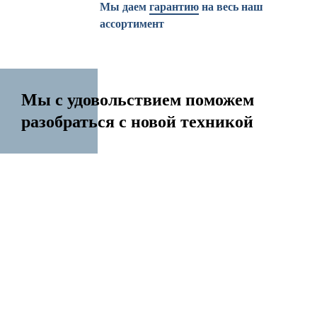
Мы даем
гарантию
на весь наш
ассортимент
Мы с удовольствием поможем
разобраться с новой техникой
14 лет на рынке
Перенесем контакты Создадим Apple ID
Разблокируем iPhone Переустановим Mac OS
Все услуги