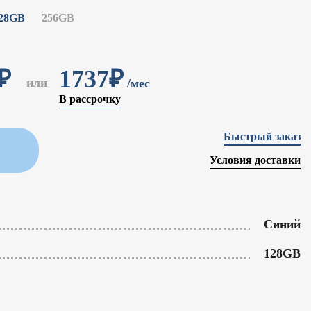
28GB
256GB
₽
1737₽
или
/мес
В рассрочку
Быстрый заказ
Условия доставки
Синий
128GB