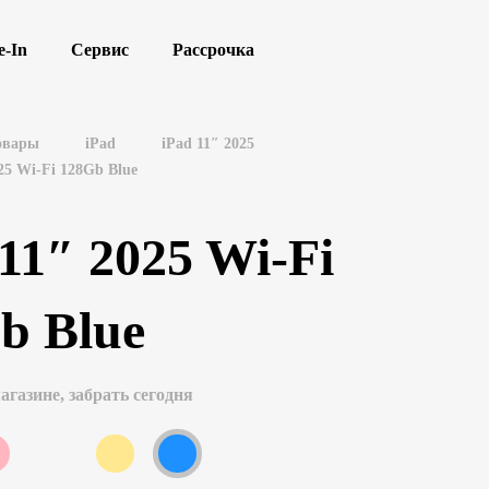
e-In
Сервис
Рассрочка
овары
iPad
iPad 11″ 2025
25 Wi-Fi 128Gb Blue
 11″ 2025 Wi-Fi
b Blue
агазине, забрать сегодня