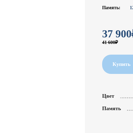
Память:
1
37 900
41 600₽
Купить
Цвет
Память