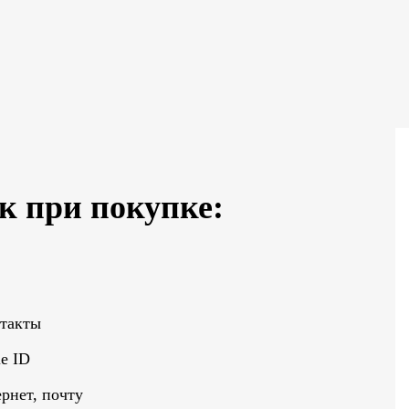
к при покупке:
нтакты
e ID
рнет, почту