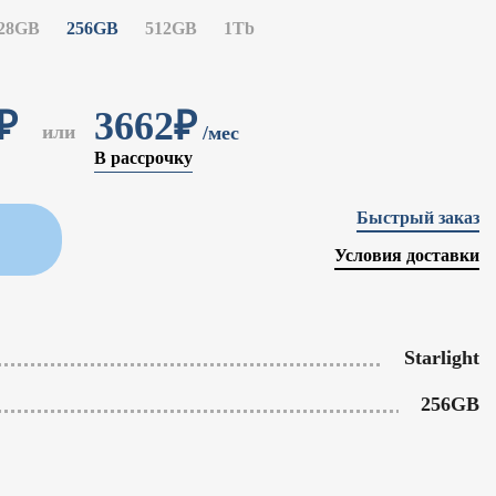
28GB
256GB
512GB
1Tb
₽
3662₽
или
/мес
В рассрочку
Быстрый заказ
Условия доставки
Starlight
256GB