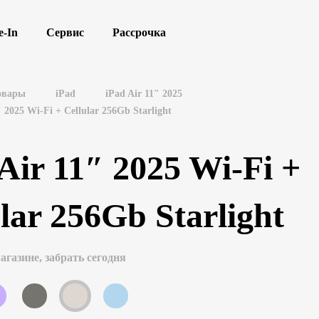
e-In
Сервис
Рассрочка
овары
iPad
iPad Air 11″ 2025
″ 2025 Wi-Fi + Cellular 256Gb Starlight
Air 11″ 2025 Wi-Fi +
lar 256Gb Starlight
агазине, забрать сегодня