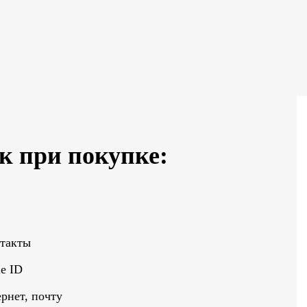
к при покупке:
нтакты
e ID
рнет, почту