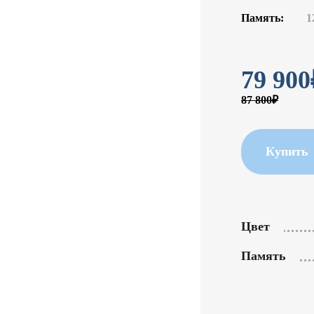
Память:
1
79 900
87 800₽
Купить
Цвет
Память