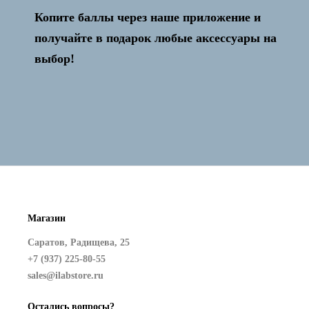
Копите баллы через наше приложение и
Активация и настройка бесплатно!
получайте в подарок любые аксессуары на
выбор!
Магазин
Саратов, Радищева, 25
+7 (937) 225-80-55
sales@ilabstore.ru
Остались вопросы?