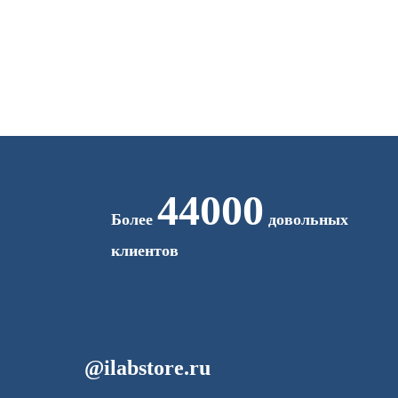
44000
Более
довольных
клиентов
@ilabstore.ru