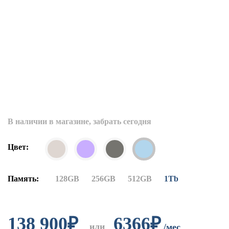
В наличии в магазине, забрать сегодня
Цвет:
Память:
128GB
256GB
512GB
1Tb
138 900
₽
6366₽
или
/мес