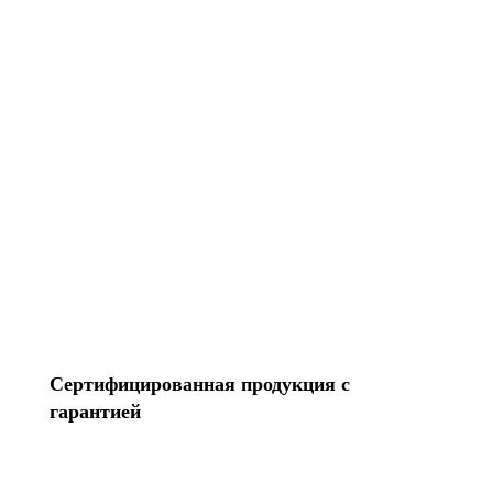
14 лет на рынке
Перенесем контакты Создадим Apple ID
Разблокируем iPhone Переустановим Mac OS
Все услуги
Сертифицированная продукция с
гарантией