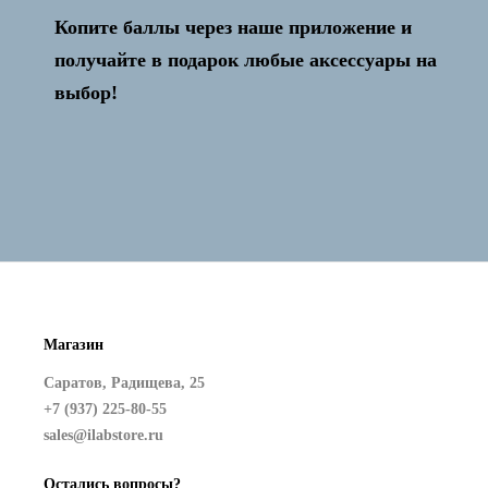
Копите баллы через наше приложение и
Активация и настройка бесплатно!
получайте в подарок любые аксессуары на
выбор!
Магазин
Саратов, Радищева, 25
+7 (937) 225-80-55
sales@ilabstore.ru
Остались вопросы?