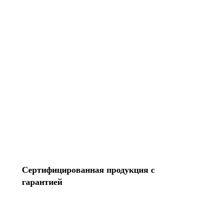
14 лет на рынке
Перенесем контакты Создадим Apple ID
Разблокируем iPhone Переустановим Mac OS
Все услуги
Сертифицированная продукция с
гарантией