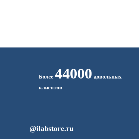
44000
Более
довольных
клиентов
@ilabstore.ru