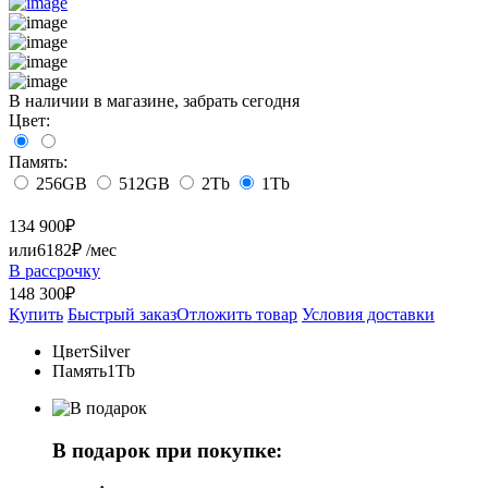
В наличии в магазине, забрать сегодня
Цвет:
Память:
256GB
512GB
2Tb
1Tb
134 900
₽
или
6182₽
/мес
В рассрочку
148 300₽
Купить
Быстрый заказ
Отложить товар
Условия доставки
Цвет
Silver
Память
1Tb
В подарок при покупке: