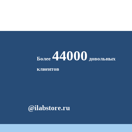
44000
Более
довольных
клиентов
@ilabstore.ru