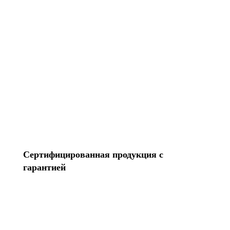
Перенесем контакты Создадим Apple ID
Разблокируем iPhone Переустановим Mac OS
Все услуги
Сертифицированная продукция с
гарантией