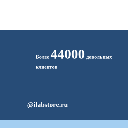
44000
Более
довольных
клиентов
@ilabstore.ru