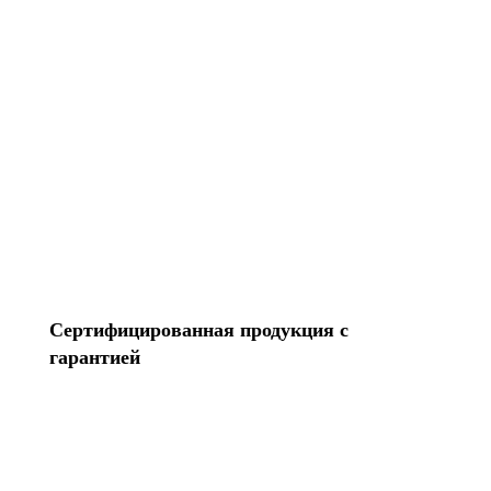
Перенесем контакты Создадим Apple ID
Разблокируем iPhone Переустановим Mac OS
Все услуги
Сертифицированная продукция с
гарантией