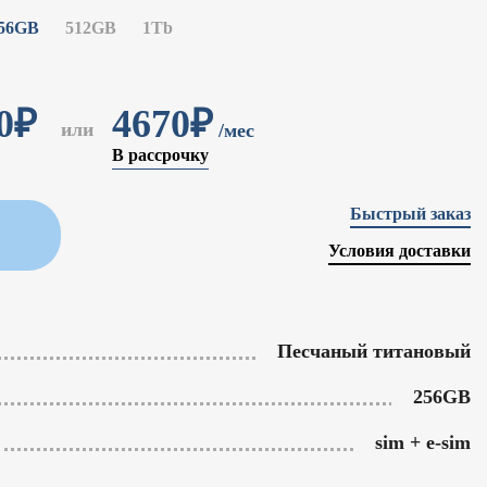
56GB
512GB
1Tb
0
₽
4670₽
или
/мес
В рассрочку
Быстрый заказ
Условия доставки
Песчаный титановый
256GB
sim + e-sim