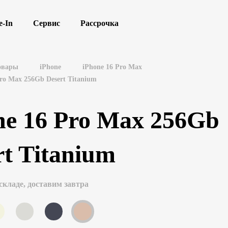
e-In
Сервис
Рассрочка
овары
iPhone
iPhone 16 Pro Max
Pro Max 256Gb Desert Titanium
ne 16 Pro Max 256Gb
rt Titanium
складе, доставим завтра