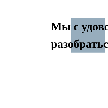
Мы с удов
разобратьс
14 лет на рынке
Перенесем контакты Создадим
Apple ID Разблокируем iPhone