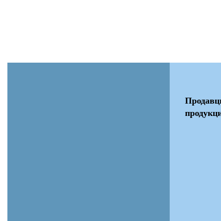
Переустановим Mac OS
Продавц
продукци