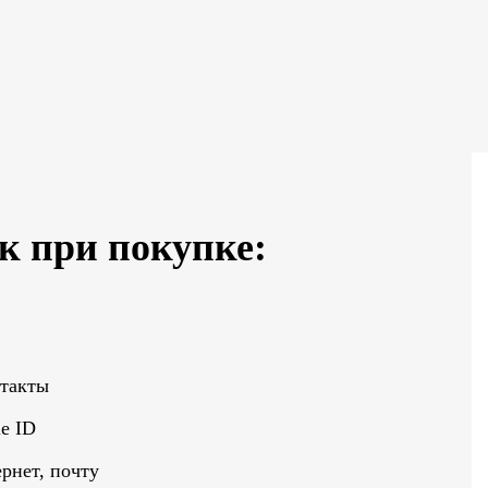
к при покупке:
нтакты
e ID
рнет, почту