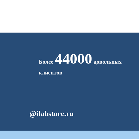
44000
Более
довольных
клиентов
@ilabstore.ru