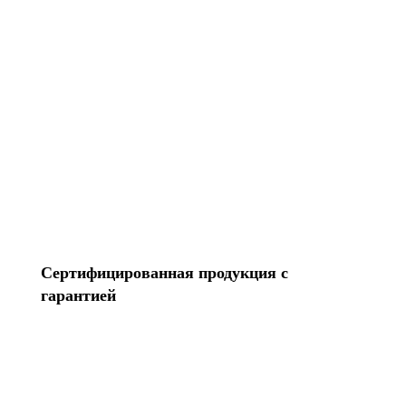
Перенесем контакты Создадим Apple ID
Разблокируем iPhone Переустановим Mac OS
Все услуги
Сертифицированная продукция с
гарантией