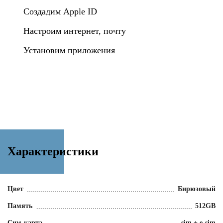
Создадим Apple ID
Настроим интернет, почту
Установим приложения
Характеристики
Цвет
Бирюзовый
Память
512GB
Сим-карта
sim + e-sim