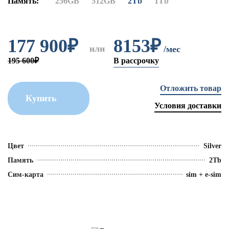
Память:
256GB
512GB
2Tb
1Tb
177 900
₽
8153₽
или
/мес
195 600₽
В рассрочку
Отложить товар
Купить
Условия доставки
Цвет
Silver
Память
2Tb
Сим-карта
sim + e-sim