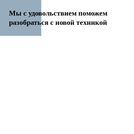
Мы с удовольствием поможем
разобраться с новой техникой
14 лет на рынке
Перенесем контакты Создадим Apple ID
Разблокируем iPhone Переустановим Mac OS
Все услуги