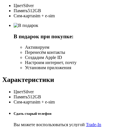
Цвет
Silver
Память
512GB
Сим-карта
sim + e-sim
В подарок при покупке:
Активируем
Перенесём контакты
Создадим Apple ID
Настроим интернет, почту
Установим приложения
Характеристики
Цвет
Silver
Память
512GB
Сим-карта
sim + e-sim
Сдать старый телефон
Вы можете воспользоваться услугой
Trade-In