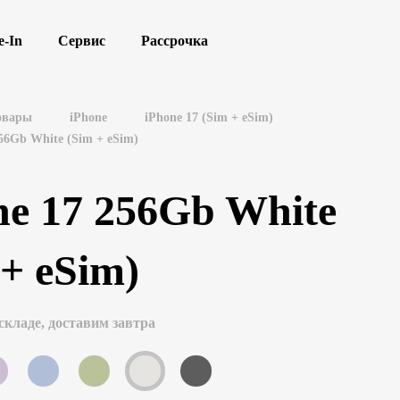
e-In
Сервис
Рассрочка
овары
iPhone
iPhone 17 (Sim + eSim)
256Gb White (Sim + eSim)
ne 17 256Gb White
 + eSim)
складе, доставим завтра