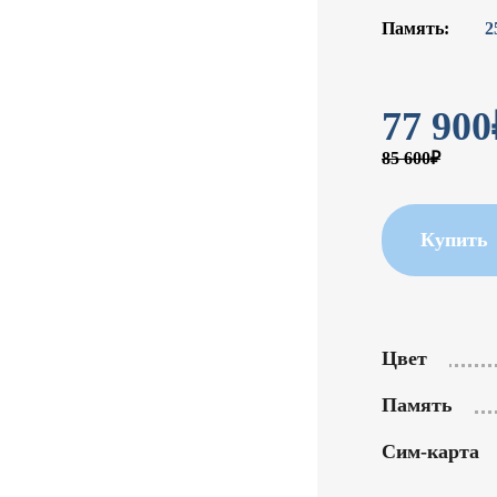
Память:
2
77 900
85 600₽
Купить
Цвет
Память
Сим-карта