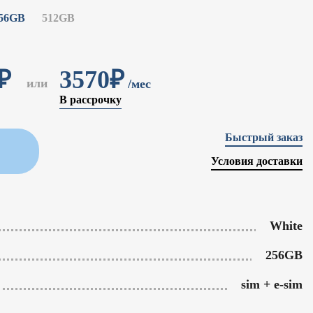
56GB
512GB
₽
3570₽
или
/мес
В рассрочку
Быстрый заказ
Условия доставки
White
256GB
sim + e-sim