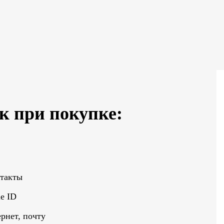
к при покупке:
нтакты
e ID
рнет, почту