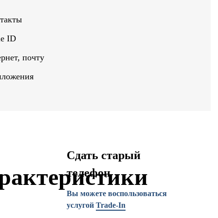
нтакты
e ID
рнет, почту
иложения
Сдать старый
рактеристики
телефон
Вы можете воспользоваться
услугой
Trade-In