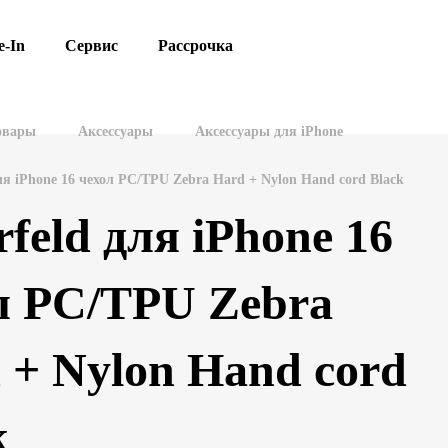
e-In
Сервис
Рассрочка
овары
Аксессуары
Аксессуары для iPhone
для iPhone 16 чехол PC/TPU Zebra Hard + Nylon Hand cord Black
rfeld для iPhone 16
л PC/TPU Zebra
 + Nylon Hand cord
k