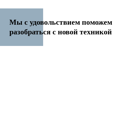
Мы с удовольствием поможем
разобраться с новой техникой
14 лет на рынке
Перенесем контакты Создадим Apple ID
Разблокируем iPhone Переустановим Mac OS
Все услуги