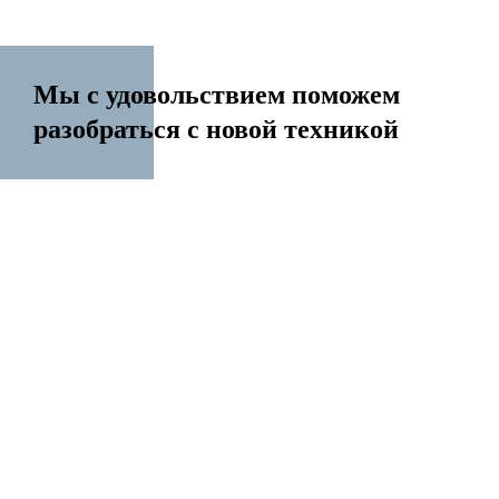
Мы с удовольствием поможем
разобраться с новой техникой
14 лет на рынке
Перенесем контакты Создадим Apple ID
Разблокируем iPhone Переустановим Mac OS
Все услуги