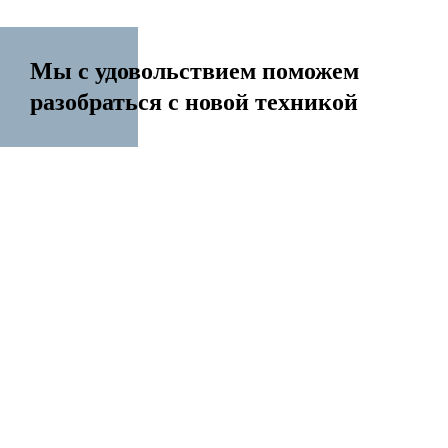
Мы с удовольствием поможем
разобраться с новой техникой
14 лет на рынке
Перенесем контакты Создадим Apple ID
Разблокируем iPhone Переустановим Mac OS
Все услуги