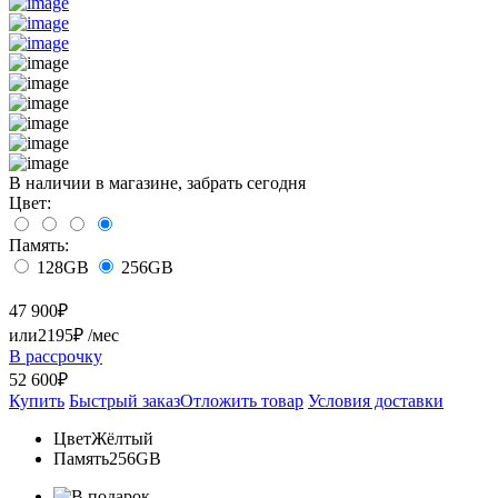
В наличии в магазине, забрать сегодня
Цвет:
Память:
128GB
256GB
47 900
₽
или
2195₽
/мес
В рассрочку
52 600₽
Купить
Быстрый заказ
Отложить товар
Условия доставки
Цвет
Жёлтый
Память
256GB