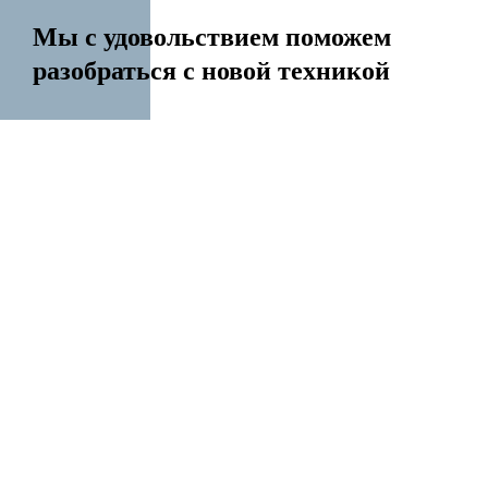
Мы с удовольствием поможем
разобраться с новой техникой
14 лет на рынке
Перенесем контакты Создадим Apple ID
Разблокируем iPhone Переустановим Mac OS
Все услуги