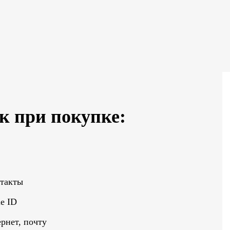
к при покупке:
нтакты
e ID
рнет, почту