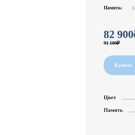
Память:
1
82 900
91 100₽
Купить
Цвет
Память