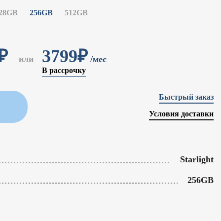
28GB
256GB
512GB
₽
3799₽
или
/мес
В рассрочку
Быстрый заказ
Условия доставки
Starlight
256GB