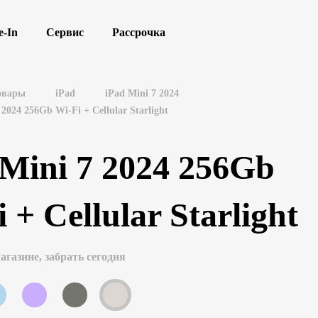
e-In
Сервис
Рассрочка
овары
iPad
iPad Mini 7 2024
 2024 256Gb Wi-Fi + Cellular Starlight
 Mini 7 2024 256Gb
 + Cellular Starlight
агазине, забрать сегодня