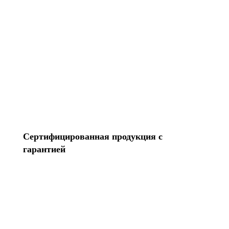
Перенесем контакты Создадим Apple ID
Разблокируем iPhone Переустановим Mac OS
Все услуги
Сертифицированная продукция с
гарантией