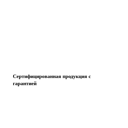
Перенесем контакты Создадим Apple ID
Разблокируем iPhone Переустановим Mac OS
Все услуги
Сертифицированная продукция с
гарантией