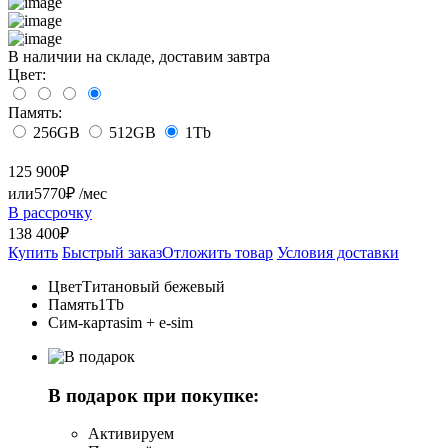
В наличии на складе, доставим завтра
Цвет:
Память:
256GB
512GB
1Tb
125 900
₽
или
5770₽
/мес
В рассрочку
138 400₽
Купить
Быстрый заказ
Отложить товар
Условия доставки
Цвет
Титановый бежевый
Память
1Tb
Сим-карта
sim + e-sim
В подарок при покупке:
Активируем