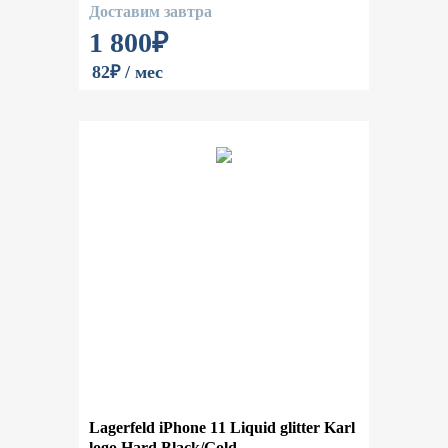
Gold
Доставим завтра
1 800
₽
82₽ / мес
Lagerfeld iPhone 11 Liquid glitter Karl
logo Hard Black/Gold