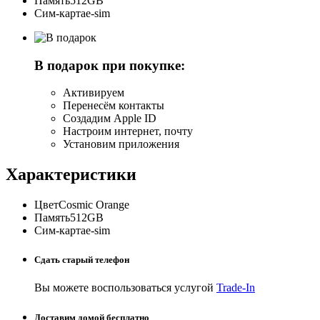
Память
512GB
Сим-карта
e-sim
В подарок при покупке:
Активируем
Перенесём контакты
Создадим Apple ID
Настроим интернет, почту
Установим приложения
Характеристики
Цвет
Cosmic Orange
Память
512GB
Сим-карта
e-sim
Сдать старый телефон
Вы можете воспользоваться услугой
Trade-In
Доставим домой бесплатно