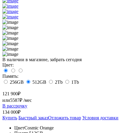
В наличии в магазине, забрать сегодня
Цвет:
Память:
256GB
512GB
2Tb
1Tb
121 900
₽
или
5587₽
/мес
В рассрочку
134 000₽
Купить
Быстрый заказ
Отложить товар
Условия доставки
Цвет
Cosmic Orange